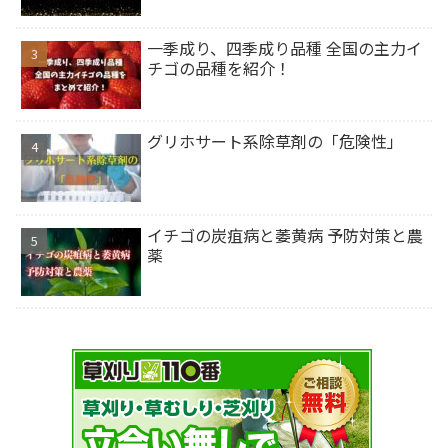
一季成り、四季成り品種 全国の主力イ
チゴの品種を紹介！
グリホサート系除草剤の「危険性」
イチゴの炭疽病と萎黄病 予防対策と農
薬